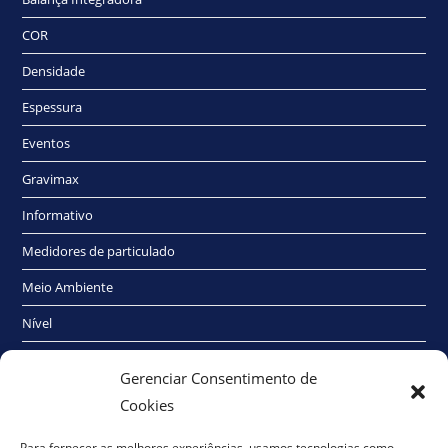
COR
Densidade
Espessura
Eventos
Gravimax
Informativo
Medidores de particulado
Meio Ambiente
Nível
Radioativo
Gerenciar Consentimento de
Sem categoria
Cookies
Traço Elétrico
Para fornecer as melhores experiências, usamos tecnologias como