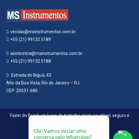
vendas@msinstrumentos.com.br
+55 (21) 99132 5189
asstecnica@msinstrumentos.com.br
+55 (21) 99132 5188
Estrada do Biguá, 43
Alto da Boa Vista, Rio de Janeiro – RJ
CEP: 20531-680
Fazer do Brasil um lugar de trabalho, mais saudável, seguro e
produtivo
Olá! Vamos iniciar uma
conversa pelo WhatsApp?