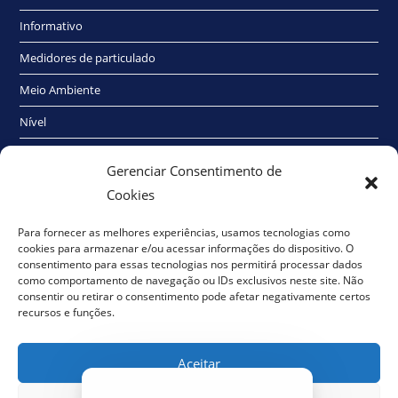
Informativo
Medidores de particulado
Meio Ambiente
Nível
Radioativo
Gerenciar Consentimento de
Sem categoria
Cookies
Traço Elétrico
Para fornecer as melhores experiências, usamos tecnologias como
cookies para armazenar e/ou acessar informações do dispositivo. O
Umidade
consentimento para essas tecnologias nos permitirá processar dados
como comportamento de navegação ou IDs exclusivos neste site. Não
Vazão de Líquidos
consentir ou retirar o consentimento pode afetar negativamente certos
recursos e funções.
Vazão de Sólidos
Aceitar