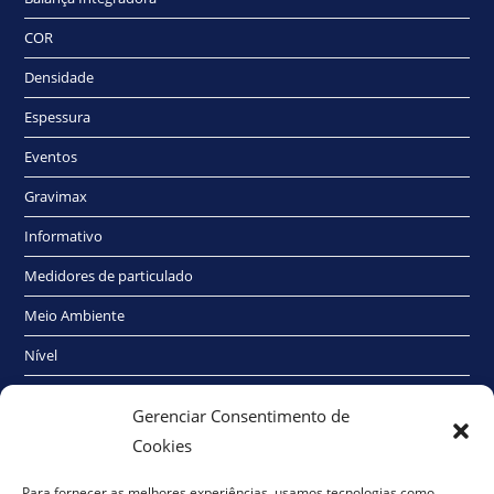
COR
Densidade
Espessura
Eventos
Gravimax
Informativo
Medidores de particulado
Meio Ambiente
Nível
Radioativo
Gerenciar Consentimento de
Sem categoria
Cookies
Traço Elétrico
Para fornecer as melhores experiências, usamos tecnologias como