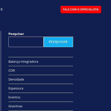
DS
FALE COM O ESPECIALISTA
Pesquisar
PESQUISAR
Balança Integradora
COR
Densidade
Espessura
Eventos
Gravimax